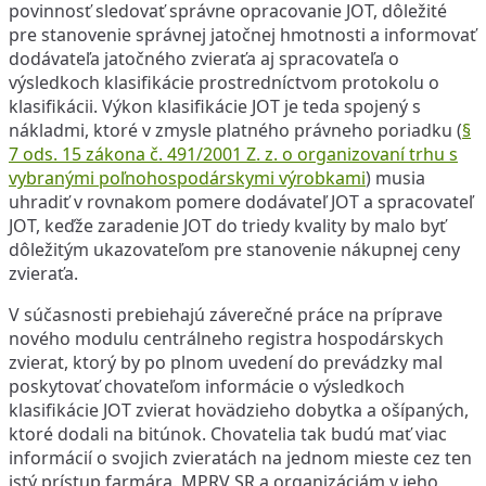
povinnosť sledovať správne opracovanie JOT, dôležité
pre stanovenie správnej jatočnej hmotnosti a informovať
dodávateľa jatočného zvieraťa aj spracovateľa o
výsledkoch klasifikácie prostredníctvom protokolu o
klasifikácii. Výkon klasifikácie JOT je teda spojený s
nákladmi, ktoré v zmysle platného právneho poriadku (
§
7 ods. 15 zákona č. 491/2001 Z. z. o organizovaní trhu s
vybranými poľnohospodárskymi výrobkami
) musia
uhradiť v rovnakom pomere dodávateľ JOT a spracovateľ
JOT, keďže zaradenie JOT do triedy kvality by malo byť
dôležitým ukazovateľom pre stanovenie nákupnej ceny
zvieraťa.
V súčasnosti prebiehajú záverečné práce na príprave
nového modulu centrálneho registra hospodárskych
zvierat, ktorý by po plnom uvedení do prevádzky mal
poskytovať chovateľom informácie o výsledkoch
klasifikácie JOT zvierat hovädzieho dobytka a ošípaných,
ktoré dodali na bitúnok. Chovatelia tak budú mať viac
informácií o svojich zvieratách na jednom mieste cez ten
istý prístup farmára. MPRV SR a organizáciám v jeho