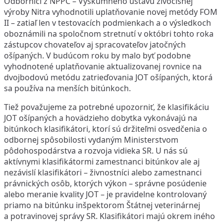
Odborníci z NPPC – Výskumného ústavu živočíšnej
výroby Nitra vyhodnotili uplatňovanie novej metódy FOM
II – zatiaľ len v testovacích podmienkach a o výsledkoch
oboznámili na spoločnom stretnutí v októbri tohto roka
zástupcov chovateľov aj spracovateľov jatočných
ošípaných. V budúcom roku by malo byť podobne
vyhodnotené uplatňovanie aktualizovanej rovnice na
dvojbodovú metódu zatrieďovania JOT ošípaných, ktorá
sa používa na menších bitúnkoch.
Tiež považujeme za potrebné upozorniť, že klasifikáciu
JOT ošípaných a hovädzieho dobytka vykonávajú na
bitúnkoch klasifikátori, ktorí sú držiteľmi osvedčenia o
odbornej spôsobilosti vydaným Ministerstvom
pôdohospodárstva a rozvoja vidieka SR. U nás sú
aktívnymi klasifikátormi zamestnanci bitúnkov ale aj
nezávislí klasifikátori – živnostníci alebo zamestnanci
právnických osôb, ktorých výkon – správne posúdenie
alebo meranie kvality JOT – je pravidelne kontrolovaný
priamo na bitúnku inšpektorom Štátnej veterinárnej
a potravinovej správy SR. Klasifikátori majú okrem iného