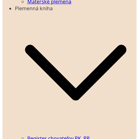
Materské plemená
Plemenná kniha
Register chovateľov PK, PR