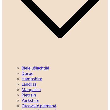
Biele ušlachtilé
Duroc
Hampshire
Landras
Mangalica
Pietrain
Yorkshire
Otcovské plemená