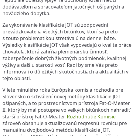
republike dôležitý vplyv na obchodný vzťah medzi
dodávateľom a spracovateľom jatočných ošípaných a
hovädzieho dobytka.
Za vykonávanie klasifikácie JOT sú zodpovední
prevádzkovatelia všetkých bitúnkov, ktorí sa preto
s touto problematikou stretávajú na dennej báze.
Výsledky klasifikácie JOT však vypovedajú o kvalite práce
chovateľa, ktorá zahŕňa plemenársku činnosť,
zabezpečenie dobrých životných podmienok, kvalitnej
výživy a ďalšiu starostlivosť. Radi by sme Vás preto
informovali o dôležitých skutočnostiach a aktualitách v
tejto oblasti.
V lete minulého roka Európska komisia rozhodla pre
Slovensko o schválení novej metódy klasifikácie JOT
ošípaných, a to prostredníctvom prístroja Fat-O-Meater
II, ktorý by mal postupne vo veľkých bitúnkoch nahradiť
starší prístroj Fat-O-Meater.
Rozhodnutie Komisie
zároveň obsahuje aktualizovanú regresnú rovnicu pre
manuálnu dvojbodovú metódu klasifikácie JOT.