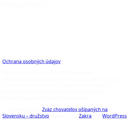
Naši partneri
Ochrana osobných údajov
Naša webstránka používa
WP Statistics.
Zhromažďujeme napríklad anonymizované IP adresy,
počet zobrazení stránok, štatistiky návštevnosti,
ktoré slúžia výlučne na analýzu návštevnosti a
neidentifikujú jednotlivých používateľov.
Copyright © 2026
Zväz chovateľov ošípaných na
Slovensku – družstvo
. Powered by
Zakra
and
WordPress
.