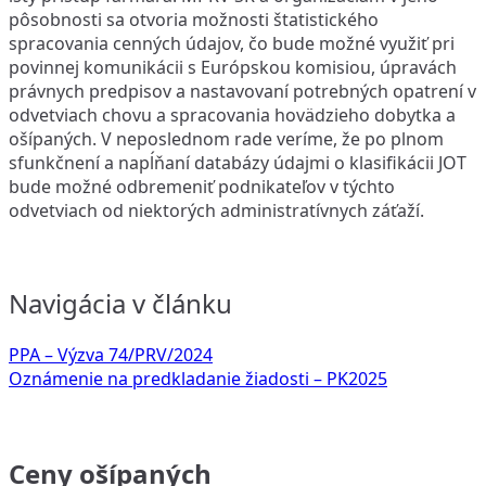
pôsobnosti sa otvoria možnosti štatistického
spracovania cenných údajov, čo bude možné využiť pri
povinnej komunikácii s Európskou komisiou, úpravách
právnych predpisov a nastavovaní potrebných opatrení v
odvetviach chovu a spracovania hovädzieho dobytka a
ošípaných. V neposlednom rade veríme, že po plnom
sfunkčnení a napĺňaní databázy údajmi o klasifikácii JOT
bude možné odbremeniť podnikateľov v týchto
odvetviach od niektorých administratívnych záťaží.
Navigácia v článku
PPA – Výzva 74/PRV/2024
Oznámenie na predkladanie žiadosti – PK2025
Ceny ošípaných