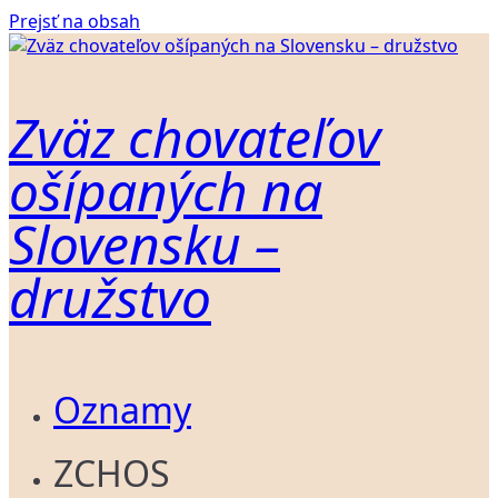
Prejsť na obsah
Zväz chovateľov
ošípaných na
Slovensku –
družstvo
Oznamy
ZCHOS