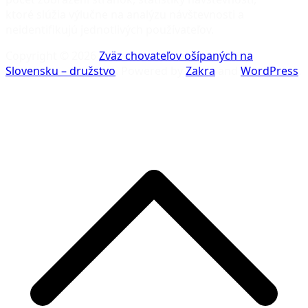
ktoré slúžia výlučne na analýzu návštevnosti a
neidentifikujú jednotlivých používateľov.
Copyright © 2026
Zväz chovateľov ošípaných na
Slovensku – družstvo
. Powered by
Zakra
and
WordPress
.