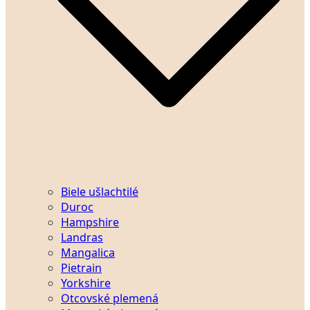
Biele ušlachtilé
Duroc
Hampshire
Landras
Mangalica
Pietrain
Yorkshire
Otcovské plemená