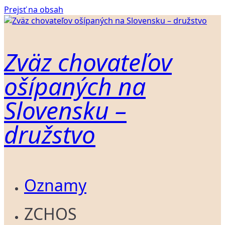
Prejsť na obsah
Zväz chovateľov
ošípaných na
Slovensku –
družstvo
Oznamy
ZCHOS