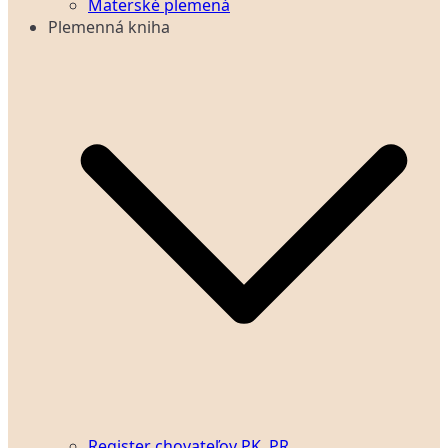
Materské plemená
Plemenná kniha
Register chovateľov PK, PR