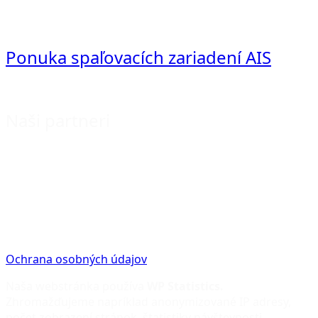
Ponuka spaľovacích zariadení AIS
Naši partneri
Ochrana osobných údajov
Naša webstránka používa
WP Statistics.
Zhromažďujeme napríklad anonymizované IP adresy,
počet zobrazení stránok, štatistiky návštevnosti,